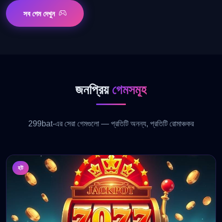
সব গেম দেখুন
জনপ্রিয়
গেমসমূহ
299bat-এর সেরা গেমগুলো — প্রতিটি অনন্য, প্রতিটি রোমাঞ্চকর
হট