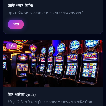
লাকি গডস ফিশিং
সমুদ্রের গভীরে ভাগ্যের দেবতাদের সাথে মাছ ধরার অ্যাডভেঞ্চারে যোগ দিন।
খেলুন
ট্রেন্ডিং
তিন পাত্তি ২০-২০
ঐতিহ্যবাহী তিন পাত্তির আধুনিক রূপে হাজারো খেলোয়াড়ের সাথে প্রতিযোগিতায়