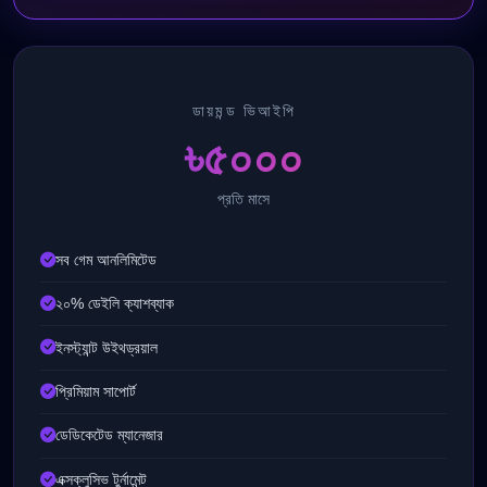
ডায়মন্ড ভিআইপি
৳৫০০০
প্রতি মাসে
সব গেম আনলিমিটেড
২০% ডেইলি ক্যাশব্যাক
ইনস্ট্যান্ট উইথড্রয়াল
প্রিমিয়াম সাপোর্ট
ডেডিকেটেড ম্যানেজার
এক্সক্লুসিভ টুর্নামেন্ট