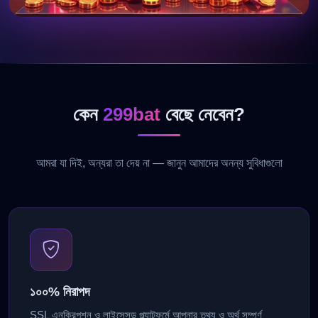
কেন
299bat
বেছে নেবেন?
আমরা যা দিই, অন্যরা তা দেয় না — জানুন আমাদের অনন্য সুবিধাগুলো
১০০% নিরাপদ
SSL এনক্রিপশন ও লাইসেন্সড প্ল্যাটফর্মে আপনার তথ্য ও অর্থ সম্পূর্ণ