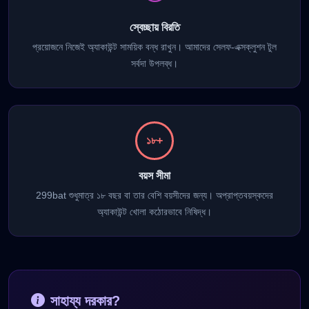
স্বেচ্ছায় বিরতি
প্রয়োজনে নিজেই অ্যাকাউন্ট সাময়িক বন্ধ রাখুন। আমাদের সেলফ-এক্সক্লুশন টুল
সর্বদা উপলব্ধ।
১৮+
বয়স সীমা
299bat শুধুমাত্র ১৮ বছর বা তার বেশি বয়সীদের জন্য। অপ্রাপ্তবয়স্কদের
অ্যাকাউন্ট খোলা কঠোরভাবে নিষিদ্ধ।
সাহায্য দরকার?