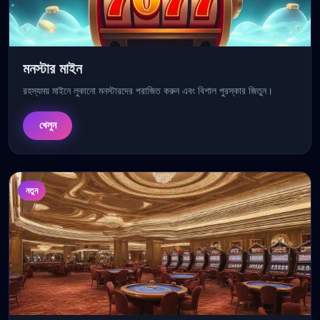
মনস্টার মাইন
রহস্যময় মাইনে লুকানো মনস্টারদের পরাজিত করুন এবং বিশাল পুরস্কার জিতুন।
খেলুন
নতুন