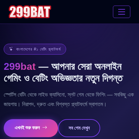
বাংলাদেশের #১ বেটিং প্ল্যাটফর্ম
299bat
— আপনার সেরা অনলাইন
গেমিং ও বেটিং অভিজ্ঞতার নতুন দিগন্ত
স্পোর্টস বেটিং থেকে লাইভ ক্যাসিনো, স্লট গেম থেকে ফিশিং — সবকিছু এক
জায়গায়। নিরাপদ, দ্রুত এবং বিশ্বস্ত প্ল্যাটফর্মে স্বাগতম।
এখনই শুরু করুন
সব গেম দেখুন