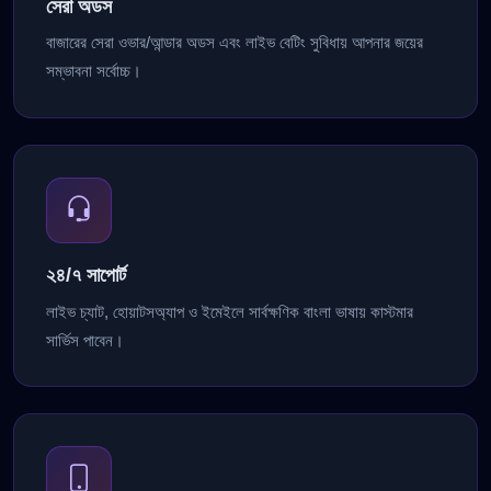
সেরা অডস
বাজারের সেরা ওভার/আন্ডার অডস এবং লাইভ বেটিং সুবিধায় আপনার জয়ের
সম্ভাবনা সর্বোচ্চ।
২৪/৭ সাপোর্ট
লাইভ চ্যাট, হোয়াটসঅ্যাপ ও ইমেইলে সার্বক্ষণিক বাংলা ভাষায় কাস্টমার
সার্ভিস পাবেন।