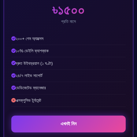
৳১৫০০
প্রতি মাসে
২০০+ গেম অ্যাক্সেস
১০% ডেইলি ক্যাশব্যাক
দ্রুত উইথড্রয়াল (১ ঘণ্টা)
২৪/৭ লাইভ সাপোর্ট
ডেডিকেটেড ম্যানেজার
এক্সক্লুসিভ টুর্নামেন্ট
এখনই নিন