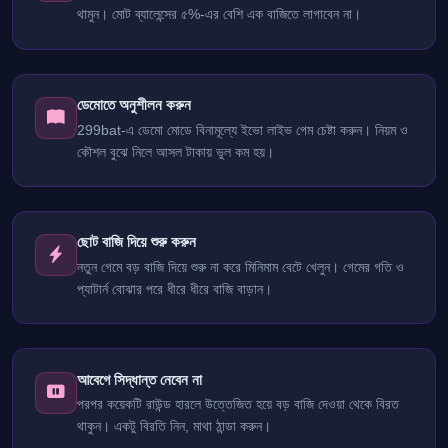
থামুন। মোট ব্যালেন্সের ৫%-এর বেশি এক বাজিতে লাগাবেন না।
ডেমোতে অনুশীলন করুন
299bat-এ ডেমো মোডে বিনামূল্যে ইভো লাইভ গেম চেষ্টা করুন। নিয়ম ও
কৌশল বুঝে নিলে আসল টাকায় ভুল কম হয়।
ছোট বাজি দিয়ে শুরু করুন
নতুন গেমে বড় বাজি দিয়ে শুরু না করে মিনিমাম বেটে খেলুন। গেমের গতি ও
প্যাটার্ন বোঝার পরে ধীরে ধীরে বাজি বাড়ান।
আবেগে সিদ্ধান্ত নেবেন না
পরপর কয়েকটি রাউন্ড হারলে উত্তেজিত হয়ে বড় বাজি দেওয়া থেকে বিরত
থাকুন। একটু বিরতি নিন, মাথা ঠান্ডা করুন।