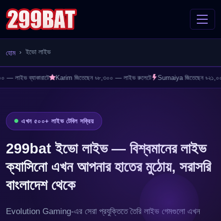
ইভো লাইভ
হোম
— লাইভ ব্যাকারাটে
Karim জিতেছেন ৳৮,৩০০ — লাইভ রুলেটে
Sumaiya জিতেছেন ৳২১,০০০ 
এখন ৫০০+ লাইভ টেবিল সক্রিয়
299bat ইভো লাইভ — বিশ্বমানের লাইভ
ক্যাসিনো এখন আপনার হাতের মুঠোয়, সরাসরি
বাংলাদেশ থেকে
Evolution Gaming-এর সেরা প্রযুক্তিতে তৈরি লাইভ গেমগুলো এখন