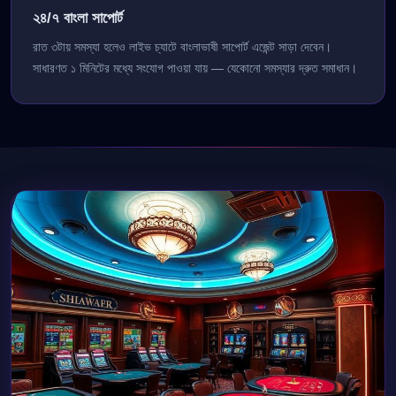
২৪/৭ বাংলা সাপোর্ট
রাত ৩টায় সমস্যা হলেও লাইভ চ্যাটে বাংলাভাষী সাপোর্ট এজেন্ট সাড়া দেবেন।
সাধারণত ১ মিনিটের মধ্যে সংযোগ পাওয়া যায় — যেকোনো সমস্যার দ্রুত সমাধান।