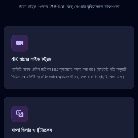
ইভো লাইভ খেলতে 299bat বেছে নেওয়ার যুক্তিসঙ্গত কারণগুলো
4K মানের লাইভ স্ট্রিম
প্রতিটি লাইভ টেবিল মাল্টিপল HD ক্যামেরায় কভার করা হয়। ইন্টারনেট গতি অনুযায়ী
ভিডিও কোয়ালিটি স্বয়ংক্রিয়ভাবে অ্যাডজাস্ট হয়, ফলে বাফারিং ছাড়াই খেলা চলে।
বাংলা ডিলার ও ইন্টারফেস