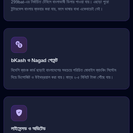
299bat-এর নির্বাচিত টেবিলে বাংলাভাষী ডিলার পাওয়া যায়। এছাড়া পুরো
ইন্টারফেস বাংলায় ব্যবহার করা যায়, ফলে ভাষার বাধা একেবারেই নেই।
bKash ও Nagad পেমেন্ট
বিদেশি ব্যাংক কার্ড ছাড়াই বাংলাদেশের সবচেয়ে পরিচিত মোবাইল ব্যাংকিং সিস্টেম
দিয়ে ডিপোজিট ও উইথড্রয়াল করা যায়। মাত্র ২-৫ মিনিটে টাকা পৌঁছে যায়।
লাইসেন্সড ও অডিটেড