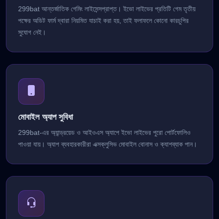
299bat আন্তর্জাতিক গেমিং লাইসেন্সপ্রাপ্ত। ইভো লাইভের প্রতিটি গেম তৃতীয়
পক্ষের অডিট ফার্ম দ্বারা নিয়মিত যাচাই করা হয়, তাই ফলাফলে কোনো কারচুপির
সুযোগ নেই।
মোবাইল অ্যাপ সুবিধা
299bat-এর অ্যান্ড্রয়েড ও আইওএস অ্যাপে ইভো লাইভের পুরো পোর্টফোলিও
পাওয়া যায়। অ্যাপ ব্যবহারকারীরা এক্সক্লুসিভ মোবাইল বোনাস ও ক্যাশব্যাক পান।