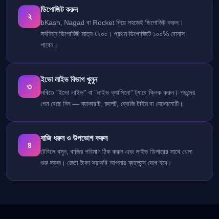
ডিপোজিট করুন
২
bKash, Nagad বা Rocket দিয়ে সহজেই ডিপোজিট করুন।
সর্বনিম্ন ডিপোজিট মাত্র ৳২০০। প্রথম ডিপোজিটে ১০০% বোনাস
পাবেন।
ইভো লাইভ বিভাগ খুলুন
৩
লবিতে "ইভো লাইভ" বা "লাইভ ক্যাসিনো" ট্যাবে ক্লিক করুন। পছন্দের
গেম বেছে নিন — ব্যাকারাট, রুলেট, ক্রেজি টাইম বা যেকোনোটি।
বাজি ধরুন ও উপভোগ করুন
৪
টেবিলে বসুন, বাজির পরিমাণ ঠিক করুন এবং লাইভ ডিলারের সাথে খেলা
শুরু করুন। জেতা টাকা সরাসরি আপনার ব্যালেন্সে যোগ হবে।