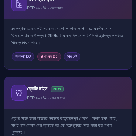
🃕
RTP ৯৯.৫% · কৌশলগত
ব্ল্যাকজ্যাক এমন একটি গেম যেখানে কৌশল কাজে লাগে। ২১-এ পৌঁছানো বা
ডিলারকে হারানোই লক্ষ্য। 299bat-এ ক্লাসিক থেকে ইনফিনিট ব্ল্যাকজ্যাক পর্যন্ত
বিভিন্ন বিকল্প আছে।
ইনফিনিট BJ
পাওয়ার BJ
ফ্রি বেট
ক্রেজি টাইম
NEW
⏰
RTP ৯৬.৮% · বোনাস গেম
ক্রেজি টাইম ইভো লাইভের সবচেয়ে উত্তেজনাপূর্ণ গেমশো। বিশাল চাকা ঘোরে,
চারটি মিনি বোনাস গেম অ্যাক্টিভ হয় এবং মাল্টিপ্লায়ার দিয়ে জেতা যায় বিশাল
পুরস্কার।