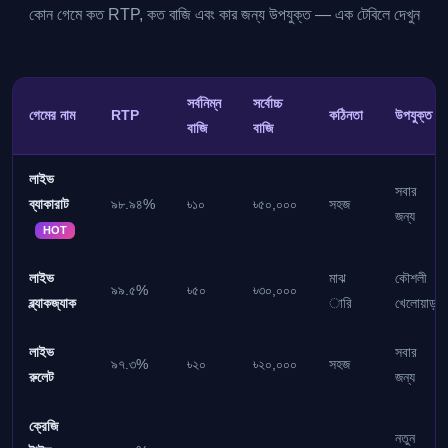
কোন গেমে কত RTP, কত বাজি এবং কার জন্য উপযুক্ত — এক টেবিলে দেখুন
সর্বনিম্ন
সর্বোচ্চ
গেমের নাম
RTP
কঠিনতা
উপযুক্ত
বাজি
বাজি
লাইভ
সবার
ব্যাকারাট
৯৮.৯৪%
৳১০
৳৫০,০০০
সহজ
জন্য
HOT
লাইভ
মাঝ
কৌশলী
৯৯.৫%
৳৫০
৳৩০,০০০
ব্ল্যাকজ্যাক
ারি
খেলোয়াড়
লাইভ
সবার
৯৭.৩%
৳২০
৳২০,০০০
সহজ
রুলেট
জন্য
ক্রেজি
নতুন