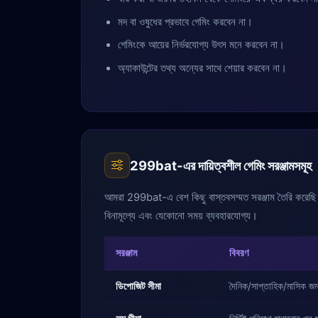
মদ বা ওষুধের প্রভাবে গেমিং করবেন না।
গেমিংকে আয়ের নির্ভরযোগ্য উৎস মনে করবেন না।
অ্যাকাউন্টের তথ্য অন্যের সাথে শেয়ার করবেন না।
299bat-এর দায়িত্বশীল গেমিং সরঞ্জামসমূহ
আমরা 299bat-এ বেশ কিছু বাস্তবসম্মত সরঞ্জাম তৈরি করেছি যা
বিনামূল্যে এবং যেকোনো সময় ব্যবহারযোগ্য।
সরঞ্জাম
বিবরণ
ডিপোজিট সীমা
দৈনিক/সাপ্তাহিক/মাসিক জমার 