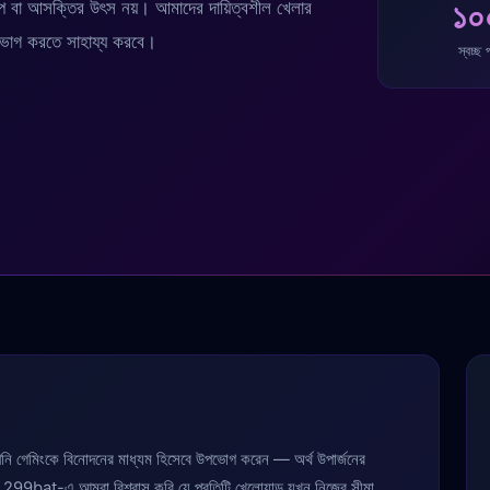
১
প বা আসক্তির উৎস নয়। আমাদের দায়িত্বশীল খেলার
 উপভোগ করতে সাহায্য করবে।
স্বচ্ছ
নি গেমিংকে বিনোদনের মাধ্যম হিসেবে উপভোগ করেন — অর্থ উপার্জনের
। 299bat-এ আমরা বিশ্বাস করি যে প্রতিটি খেলোয়াড় যখন নিজের সীমা