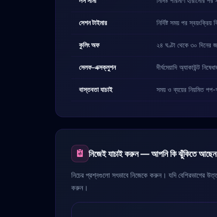
লস সীমা
নির্দিষ্ট পরিমাণ হারানোর পর স
সেশন টাইমার
নির্দিষ্ট সময় পর স্বয়ংক্রিয় 
কুলিং অফ
২৪ ঘণ্টা থেকে ৩০ দিনের জন
সেলফ-এক্সক্লুশন
দীর্ঘমেয়াদি অ্যাকাউন্ট নিষে
বাস্তবতা যাচাই
সময় ও ব্যয়ের নিয়মিত পপ-
নিজেই যাচাই করুন — আপনি কি ঝুঁকিতে আছে
নিচের প্রশ্নগুলো সৎভাবে নিজেকে করুন। যদি বেশিরভাগের উত্তর
করুন।