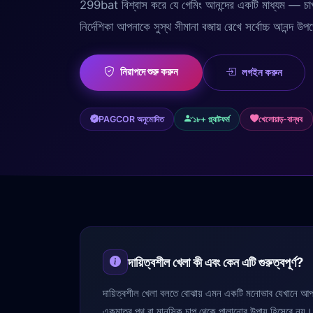
299bat বিশ্বাস করে যে গেমিং আনন্দের একটি মাধ্যম — চা
নির্দেশিকা আপনাকে সুস্থ সীমানা বজায় রেখে সর্বোচ্চ আনন্দ
নিরাপদে শুরু করুন
লগইন করুন
PAGCOR অনুমোদিত
১৮+ প্ল্যাটফর্ম
খেলোয়াড়-বান্ধব
দায়িত্বশীল খেলা কী এবং কেন এটি গুরুত্বপূর্ণ?
দায়িত্বশীল খেলা বলতে বোঝায় এমন একটি মনোভাব যেখানে আপ
একমাত্র পথ বা মানসিক চাপ থেকে পালানোর উপায় হিসেবে নয়