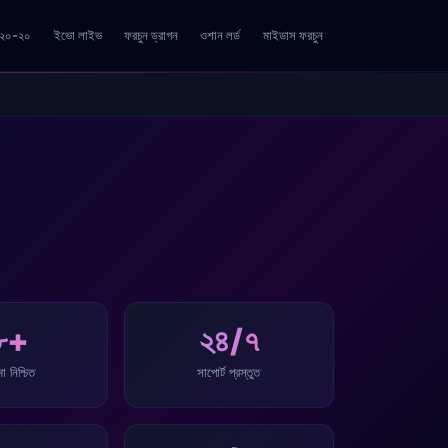
ি ২০-২০
ইভো লাইভ
ফরচুন ড্রাগন
ওশান লর্ড
মাইডাস ফরচুন
৮+
২৪/৭
া নিশ্চিত
সাপোর্ট প্রস্তুত