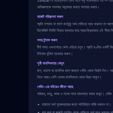
299bat-এ দায়িত্বশীল খেলা মানে শুধু সীমাবদ্ধতা নয় — এ
অভিজ্ঞতাকে সবসময় আনন্দময় রাখতে সাহায্য করবে।
বাজেট পরিকল্পনা করুন
প্রতি সপ্তাহ বা মাসে কতটুকু অর্থ গেমিংয়ে ব্যয় করবেন 
ডিপোজিট লিমিট ফিচার ব্যবহার করে স্বয়ংক্রিয়ভাবে এই সীমা নি
সময় ট্র্যাক করুন
দীর্ঘ সময় একনাগাড়ে খেলা এড়িয়ে চলুন। প্রতি ঘণ্টায় একটি ব
টাইমার সুবিধা ব্যবহার করুন।
সুখী মানসিকতায় খেলুন
রাগ, হতাশা বা মানসিক চাপে থাকলে গেমিং থেকে বিরতি নিন। আবেগ
নিতে আরও বেশি খেলার মানসিকতা থেকে বিরত থাকুন।
গেমিং-এর বাইরেও জীবন আছে
পরিবার, বন্ধু, কাজ ও শখের সাথে ভারসাম্য বজায় রাখুন। গেমিং য
হারানো অর্থ পুনরুদ্ধারের জন্য অতিরিক্ত বাজি ধরবেন না।
ধার করা বা জরুরি তহবিল থেকে গেমিংয়ে অর্থ ব্যয় করবেন ন