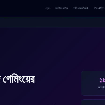
হোম
মনস্টার মাইন
লাকি গডস ফিশিং
তিন পাত্ত
েমিংয়ের
১
বয়সসীম