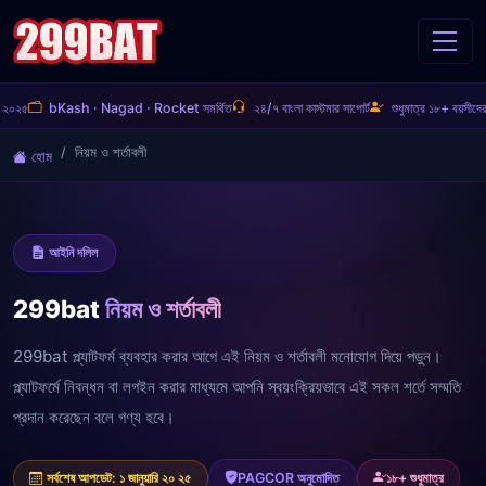
bKash · Nagad · Rocket সমর্থিত
২৪/৭ বাংলা কাস্টমার সাপোর্ট
শুধুমাত্র ১৮+ বয়সীদের জন্য 
নিয়ম ও শর্তাবলী
হোম
আইনি দলিল
299bat
নিয়ম ও শর্তাবলী
299bat প্ল্যাটফর্ম ব্যবহার করার আগে এই নিয়ম ও শর্তাবলী মনোযোগ দিয়ে পড়ুন।
প্ল্যাটফর্মে নিবন্ধন বা লগইন করার মাধ্যমে আপনি স্বয়ংক্রিয়ভাবে এই সকল শর্তে সম্মতি
প্রদান করেছেন বলে গণ্য হবে।
PAGCOR অনুমোদিত
১৮+ শুধুমাত্র
সর্বশেষ আপডেট: ১ জানুয়ারি ২০ ২৫