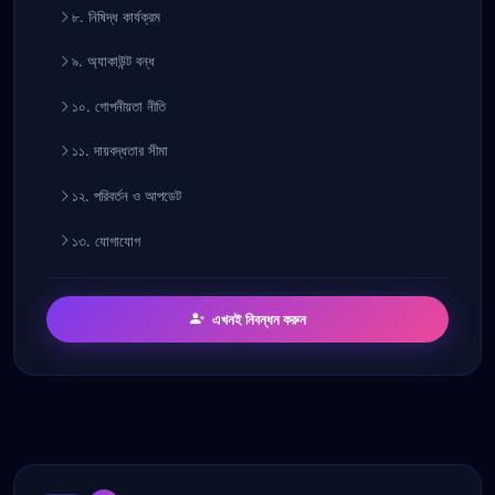
৮. নিষিদ্ধ কার্যক্রম
৯. অ্যাকাউন্ট বন্ধ
১০. গোপনীয়তা নীতি
১১. দায়বদ্ধতার সীমা
১২. পরিবর্তন ও আপডেট
১৩. যোগাযোগ
এখনই নিবন্ধন করুন