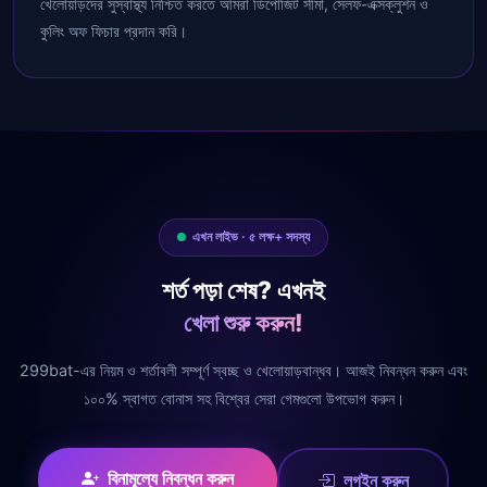
খেলোয়াড়দের সুস্বাস্থ্য নিশ্চিত করতে আমরা ডিপোজিট সীমা, সেলফ-এক্সক্লুশন ও
কুলিং অফ ফিচার প্রদান করি।
এখন লাইভ · ৫ লক্ষ+ সদস্য
শর্ত পড়া শেষ? এখনই
খেলা শুরু করুন!
299bat-এর নিয়ম ও শর্তাবলী সম্পূর্ণ স্বচ্ছ ও খেলোয়াড়বান্ধব। আজই নিবন্ধন করুন এবং
১০০% স্বাগত বোনাস সহ বিশ্বের সেরা গেমগুলো উপভোগ করুন।
বিনামূল্যে নিবন্ধন করুন
লগইন করুন