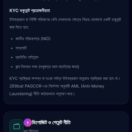
KYC ডকুমেন্ট প্রয়োজনীয়তা
উইথড্রয়াল বা নির্দিষ্ট পরিমাণের বেশি লেনদেনের ক্ষেত্রে নিচের যেকোনো একটি ডকুমেন্ট
জমা দিতে হবে:
জাতীয় পরিচয়পত্র (NID)
পাসপোর্ট
ড্রাইভিং লাইসেন্স
জন্ম নিবন্ধন সনদ (শুধুমাত্র বয়স যাচাইয়ের জন্য)
KYC প্রক্রিয়া সম্পন্ন না হওয়া পর্যন্ত উইথড্রয়াল অনুরোধ প্রক্রিয়া করা হবে না।
299bat PAGCOR-এর নির্দেশনা অনুযায়ী AML (Anti-Money
Laundering) নীতি কঠোরভাবে অনুসরণ করে।
ডিপোজিট ও পেমেন্ট নীতি
৪
জমা নীতিমালা