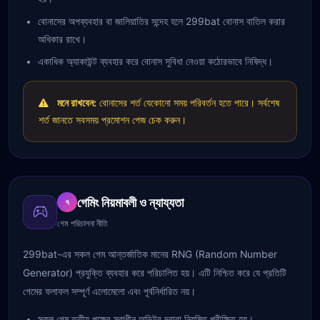
বোনাসের অপব্যবহার বা জালিয়াতির সন্দেহ হলে 299bat বোনাস বাতিল করার
অধিকার রাখে।
একাধিক অ্যাকাউন্ট ব্যবহার করে বোনাস সুবিধা নেওয়া কঠোরভাবে নিষিদ্ধ।
মনে রাখবেন:
বোনাসের শর্ত যেকোনো সময় পরিবর্তন হতে পারে। সর্বশেষ
শর্ত জানতে সবসময় প্রমোশন পেজ চেক করুন।
গেমিং নিয়মাবলী ও ন্যায্যতা
৭
গেম পরিচালনা নীতি
299bat-এর সকল গেম আন্তর্জাতিক মানের RNG (Random Number
Generator) প্রযুক্তি ব্যবহার করে পরিচালিত হয়। এটি নিশ্চিত করে যে প্রতিটি
গেমের ফলাফল সম্পূর্ণ এলোমেলো এবং পূর্বনির্ধারিত নয়।
সকল গেম তৃতীয় পক্ষের স্বাধীন অডিটর দ্বারা নিয়মিত পরীক্ষিত হয়।