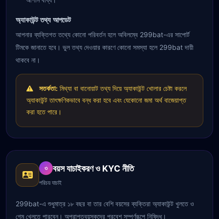
অ্যাকাউন্ট তথ্য আপডেট
আপনার ব্যক্তিগত তথ্যে কোনো পরিবর্তন হলে অবিলম্বে 299bat-এর সাপোর্ট
টিমকে জানাতে হবে। ভুল তথ্য দেওয়ার কারণে কোনো সমস্যা হলে 299bat দায়ী
থাকবে না।
সতর্কতা:
মিথ্যা বা বানোয়াট তথ্য দিয়ে অ্যাকাউন্ট খোলার চেষ্টা করলে
অ্যাকাউন্ট তাৎক্ষণিকভাবে বন্ধ করা হবে এবং যেকোনো জমা অর্থ বাজেয়াপ্ত
করা হতে পারে।
বয়স যাচাইকরণ ও KYC নীতি
৩
পরিচয় যাচাই
299bat-এ শুধুমাত্র ১৮ বছর বা তার বেশি বয়সের ব্যক্তিরা অ্যাকাউন্ট খুলতে ও
গেম খেলতে পারবেন। অপ্রাপ্তবয়স্কদের প্রবেশ সম্পূর্ণরূপে নিষিদ্ধ।