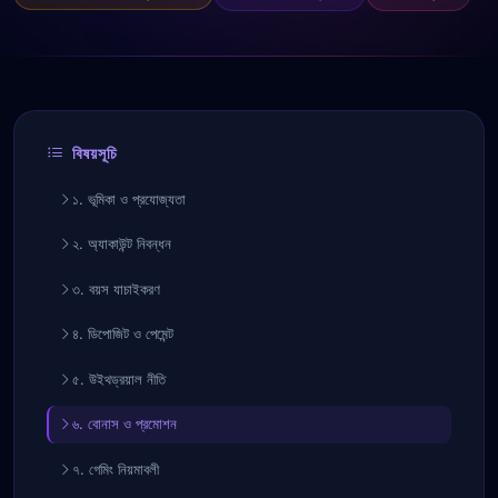
বিষয়সূচি
১. ভূমিকা ও প্রযোজ্যতা
২. অ্যাকাউন্ট নিবন্ধন
৩. বয়স যাচাইকরণ
৪. ডিপোজিট ও পেমেন্ট
৫. উইথড্রয়াল নীতি
৬. বোনাস ও প্রমোশন
৭. গেমিং নিয়মাবলী