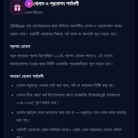
বোনাস ও প্রমোশন শর্তাবলী
৬
বোনাস নীতিমালা
299bat তার খেলোয়াড়দের জন্য বিভিন্ন আকর্ষণীয় বোনাস ও প্রমোশনাল অফার
প্রদান করে। প্রতিটি বোনাসের নিজস্ব শর্ত থাকে যা অবশ্যই পূরণ করতে হবে।
স্বাগত বোনাস
নতুন সদস্যরা প্রথম ডিপোজিটে ১০০% স্বাগত বোনাস পাবেন। এই বোনাস
ব্যবহারযোগ্য হওয়ার জন্য নির্দিষ্ট ওয়েজারিং প্রয়োজনীয়তা পূরণ করতে হবে।
সাধারণ বোনাস শর্তাবলী
বোনাস শুধুমাত্র একবার দাবি করা যাবে, যদি না অন্যথায় নির্দিষ্ট করা হয়।
বোনাস দিয়ে জেতা অর্থ উত্তোলনের আগে ওয়েজারিং রিকোয়ারমেন্ট (সাধারণত
২০x–৩০x) পূরণ করতে হবে।
বোনাস ব্যালেন্স নগদে রূপান্তর করা যায় না — শুধুমাত্র গেম খেলার জন্য ব্যবহার
করা যায়।
প্রতিটি বোনাসের মেয়াদ নির্ধারিত থাকে। মেয়াদ শেষে অব্যবহৃত বোনাস বাতিল
হয়।