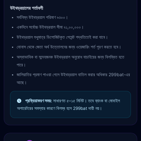
উইথড্রয়ালের শর্তাবলী
সর্বনিম্ন উইথড্রয়াল পরিমাণ ৳৩০০।
একদিনে সর্বোচ্চ উইথড্রয়াল সীমা ৳১,০০,০০০।
উইথড্রয়াল শুধুমাত্র ডিপোজিটকৃত পেমেন্ট পদ্ধতিতেই করা যাবে।
বোনাস থেকে জেতা অর্থ উত্তোলনের জন্য ওয়েজারিং শর্ত পূরণ করতে হবে।
অস্বাভাবিক বা সন্দেহজনক উইথড্রয়াল অনুরোধ যাচাইয়ের জন্য বিলম্বিত হতে
পারে।
জালিয়াতির প্রমাণ পাওয়া গেলে উইথড্রয়াল বাতিল করার অধিকার 299bat-এর
আছে।
প্রক্রিয়াকরণ সময়:
সাধারণত ৫–১৫ মিনিট। তবে ব্যাংক বা মোবাইল
অপারেটরের সমস্যার কারণে বিলম্ব হলে 299bat দায়ী নয়।