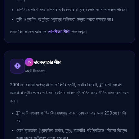
আপনি যেকোনো সময় আপনার তথ্য দেখার বা মুছে ফেলার আবেদন করতে পারেন।
কুকি ও ট্র্যাকিং প্রযুক্তি শুধুমাত্র অভিজ্ঞতা উন্নত করতে ব্যবহৃত হয়।
বিস্তারিত জানতে আমাদের
গোপনীয়তা নীতি
পেজ দেখুন।
দায়বদ্ধতার সীমা
১১
আইনি সীমাবদ্ধতা
299bat কোনো অপ্রত্যাশিত কারিগরি ত্রুটি, সার্ভার বিভ্রাট, ইন্টারনেট সংযোগ
সমস্যা বা তৃতীয় পক্ষের পরিষেবা ব্যর্থতার কারণে সৃষ্ট ক্ষতির জন্য সীমিত দায়বদ্ধতা বহন
করে।
ইন্টারনেট সংযোগ বা ডিভাইস সমস্যার কারণে গেম লস-এর জন্য 299bat দায়ী
নয়।
ফোর্স ম্যাজেউর (প্রাকৃতিক দুর্যোগ, যুদ্ধ, মহামারি) পরিস্থিতিতে পরিষেবা বিঘ্নের
জন্য কোনো ক্ষতিপূরণ দেওয়া হবে না।