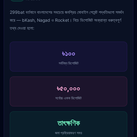
299bat বর্তমানে বাংলাদেশের সবচেয়ে জনপ্রিয় মোবাইল পেমেন্ট পদ্ধতিগুলো সমর্থন
করে — bKash, Nagad ও Rocket। নিচে ডিপোজিট সংক্রান্ত গুরুত্বপূর্ণ
তথ্য দেওয়া হলো:
৳১০০
সর্বনিম্ন ডিপোজিট
৳৫০,০০০
সর্বোচ্চ একক ডিপোজিট
তাৎক্ষণিক
জমা প্রক্রিয়াকরণ সময়