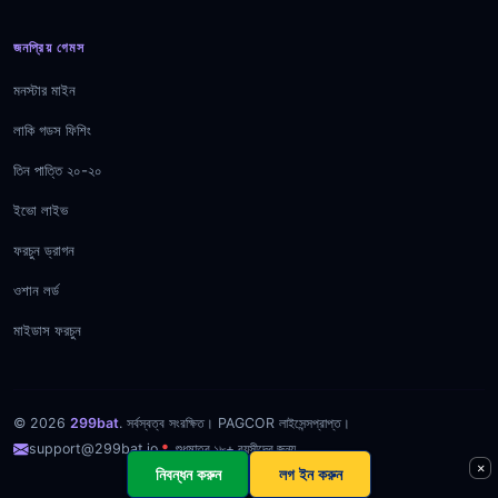
জনপ্রিয় গেমস
মনস্টার মাইন
লাকি গডস ফিশিং
তিন পাত্তি ২০-২০
ইভো লাইভ
ফরচুন ড্রাগন
ওশান লর্ড
মাইডাস ফরচুন
© 2026
299bat
. সর্বস্বত্ব সংরক্ষিত। PAGCOR লাইসেন্সপ্রাপ্ত।
support@299bat.io
শুধুমাত্র ১৮+ বয়সীদের জন্য
×
নিবন্ধন করুন
লগ ইন করুন