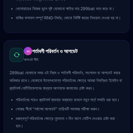
খেলোয়াড়ের নিজের ভুলে সৃষ্ট যেকোনো ক্ষতির দায় 299bat বহন করে না।
বাজির ফলাফল সম্পূর্ণ RNG-নির্ভর; কোনো নির্দিষ্ট জয়ের নিশ্চয়তা দেওয়া হয় না।
শর্তাবলী পরিবর্তন ও আপডেট
১২
আপডেট নীতি
299bat যেকোনো সময় এই নিয়ম ও শর্তাবলী পরিবর্তন, সংশোধন বা আপডেট করার
অধিকার রাখে। যেকোনো উল্লেখযোগ্য পরিবর্তনের ক্ষেত্রে আমরা নিবন্ধিত ইমেইল বা
প্ল্যাটফর্ম নোটিফিকেশনের মাধ্যমে আপনাকে জানানোর চেষ্টা করব।
পরিবর্তনের পরেও প্ল্যাটফর্ম ব্যবহার অব্যাহত রাখলে নতুন শর্তে সম্মতি ধরা হবে।
পেজের শীর্ষে "সর্বশেষ আপডেট" তারিখটি সবসময় পরীক্ষা করুন।
গুরুত্বপূর্ণ পরিবর্তনের ক্ষেত্রে ন্যূনতম ৭ দিন আগে নোটিশ দেওয়ার চেষ্টা করা
হবে।