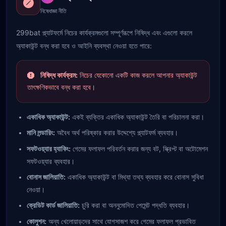
নিষেধাজ্ঞা নীতি
299bat প্ল্যাটফর্মে নিচের কার্যক্রমগুলো সম্পূর্ণরূপে নিষিদ্ধ এবং এগুলো করলে
অ্যাকাউন্ট বন্ধ করা হবে ও আইনি ব্যবস্থা নেওয়া হতে পারে:
নিষিদ্ধ কার্যক্রম:
নিচের যেকোনো একটি কাজ করলে আপনার অ্যাকাউন্ট
তাৎক্ষণিকভাবে বন্ধ করা হবে।
একাধিক অ্যাকাউন্ট:
একই ব্যক্তির একাধিক অ্যাকাউন্ট তৈরি বা পরিচালনা করা।
মানি লন্ডারিং:
অবৈধ অর্থ পরিষ্কার করার উদ্দেশ্যে প্ল্যাটফর্ম ব্যবহার।
সফটওয়্যার হ্যাকিং:
গেমের ফলাফল পরিবর্তন করার জন্য বট, স্ক্রিপ্ট বা অটোমেশন
সফটওয়্যার ব্যবহার।
বোনাস জালিয়াতি:
একাধিক অ্যাকাউন্ট বা মিথ্যা তথ্য ব্যবহার করে বোনাস সুবিধা
নেওয়া।
ক্রেডিট কার্ড জালিয়াতি:
চুরি করা বা অননুমোদিত পেমেন্ট পদ্ধতি ব্যবহার।
কোলুশন:
অন্য খেলোয়াড়দের সাথে যোগসাজশ করে গেমের ফলাফল প্রভাবিত