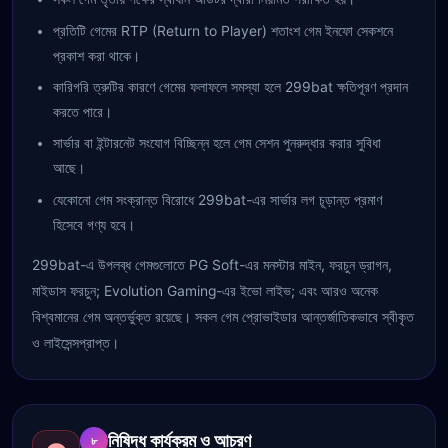
প্রতিটি গেমের RTP (Return to Player) শতাংশ গেম ইনফো সেকশনে
প্রকাশ করা থাকে।
কারিগরি ত্রুটির কারণে গেমের ফলাফলে সমস্যা হলে 299bat ক্ষতিপূরণ প্রদান
করতে পারে।
সার্ভার বা ইন্টারনেট সংযোগ বিচ্ছিন্ন হলে গেম সেশন পুনরুদ্ধার করার সুবিধা
আছে।
যেকোনো গেম সংক্রান্ত বিরোধে 299bat-এর সার্ভার লগ চূড়ান্ত প্রমাণ
হিসেবে গণ্য হবে।
299bat-এ উপলব্ধ গেমগুলোতে PG Soft-এর মনস্টার মাইন, ফরচুন ড্রাগন,
মাইডাস ফরচুন; Evolution Gaming-এর ইভো লাইভ; এবং আরও অনেক
বিশ্বমানের গেম অন্তর্ভুক্ত রয়েছে। সকল গেম প্রোভাইডার আন্তর্জাতিকভাবে স্বীকৃত
ও লাইসেন্সপ্রাপ্ত।
নিষিদ্ধ কার্যক্রম ও আচরণ
৮