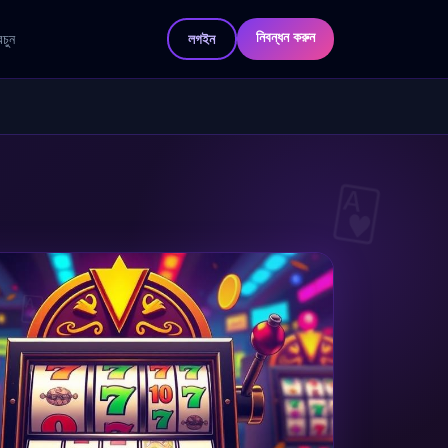
নিবন্ধন করুন
চুন
লগইন
🂱
🃁