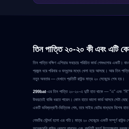
তিন পাত্তি ২০-২০ কী এবং এটি কে
তিন পাত্তি দক্ষিণ এশিয়ার সবচেয়ে পরিচিত কার্ড গেমগুলোর একটি। ব
প্রজন্ম ধরে পরিবার ও বন্ধুদের মধ্যে খেলা হয়ে আসছে। আর তিন পা
নতুন অবতার — যেখানে প্রতিটি রাউন্ড মাত্র ২০ সেকেন্ডে শেষ হয়।
299bat
-এর তিন পাত্তি ২০-২০-এ দুটি হাত থাকে — "এ" এবং "ব
উভয়তেই বাজি ধরতে পারেন। কোন হাতে ভালো কার্ড আসবে সেটা বে
একটি ভবিষ্যদ্বাণী-ভিত্তিক গেম, তবে সাইড বেটের মাধ্যমে বিশেষ হা
গেমটির সৌন্দর্য হলো এর গতি। মাত্র ২০ সেকেন্ডে একটি সম্পূর্ণ রাউন্ড
অনেকবেশি রাউন্ড খেলতে পারবেন এবং প্রতিটি মুহূর্ত উত্তেজনায় ভরপু