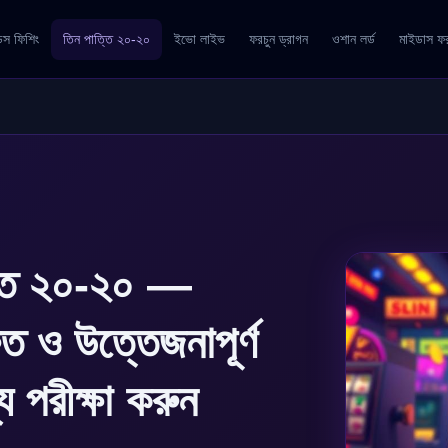
ডস ফিশিং
তিন পাত্তি ২০-২০
ইভো লাইভ
ফরচুন ড্রাগন
ওশান লর্ড
মাইডাস ফর
তি ২০-২০ —
ুত ও উত্তেজনাপূর্ণ
য পরীক্ষা করুন