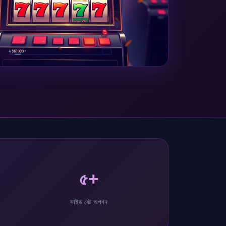
🂾
৫+
সাইড বেট অপশন