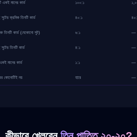
ি একই মানের কার্ড
১০০:১
১,০
সুটের ক্রমিক তিনটি কার্ড
৪০:১
৪০:
িক তিনটি কার্ড (যেকোনো সুট)
৬:১
—
সুটের তিনটি কার্ড
৪:১
—
 একই মানের কার্ড
১:১
—
ের কোনোটিই নয়
হারে
—
কীভাবে খেলবেন
তিন পাত্তি ২০-২০?