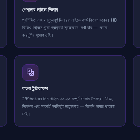
পেশাদার লাইভ ডিলার
প্রশিক্ষিত এবং বন্ধুত্বপূর্ণ ডিলাররা লাইভে কার্ড বিতরণ করেন। HD
ভিডিও স্ট্রিমে পুরো প্রক্রিয়া স্বচ্ছভাবে দেখা যায় — কোনো
কারচুপির সুযোগ নেই।
বাংলা ইন্টারফেস
299bat-এর তিন পাত্তি ২০-২০ সম্পূর্ণ বাংলায় উপলব্ধ। নিয়ম,
নির্দেশনা এবং সাপোর্ট সবকিছুই মাতৃভাষায় — বিদেশি ভাষার ঝামেলা
নেই।