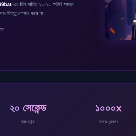
99bat
-এর তিন পাত্তি ২০-২০ সেটাই সম্ভব
মাঞ্চ কিন্তু কোথাও কমে না।
াইড
২০ সেকেন্ড
১০০০x
প্রতি রাউন্ড
সর্বোচ্চ পুরস্কার