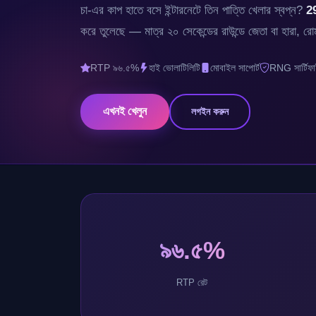
চা-এর কাপ হাতে বসে ইন্টারনেটে তিন পাত্তি খেলার স্বপ্ন?
2
করে তুলেছে — মাত্র ২০ সেকেন্ডের রাউন্ডে জেতা বা হারা, রো
RTP ৯৬.৫%
হাই ভোলাটিলিটি
মোবাইল সাপোর্ট
RNG সার্টিফ
এখনই খেলুন
লগইন করুন
৯৬.৫%
RTP রেট