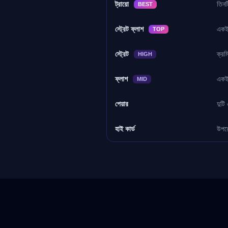
ট্রায়ো
তিনট
BEST
স্ট্রেট ফ্লাশ
একই 
TOP
স্ট্রেট
ক্রম
HIGH
ফ্লাশ
একই 
MID
পেয়ার
দুটি
হাই কার্ড
উপর